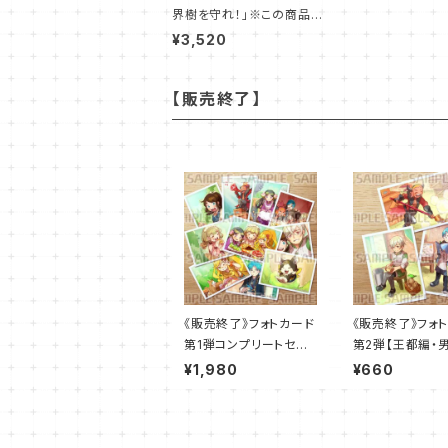
界樹を守れ！」※この商品は
送料無料です。
¥3,520
【販売終了】
《販売終了》フォトカード
《販売終了》フォ
第1弾コンプリートセット
第2弾【王都編・
【10枚】
セット】
¥1,980
¥660