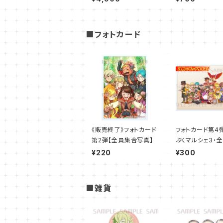
■フォトカード
《販売終了》フォトカード
フォトカード第4
第2弾【全員集合写真】
ぷくマルシェ3・
合】※在庫限り※
¥220
¥300
■雑貨