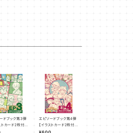
ードブック第3弾
エピソードブック第4弾
ストカード2枚付
【イラストカード2枚付
き】
0
¥600