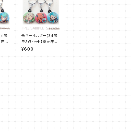
)【男
缶キーホルダー(2)【男
在庫限
子3点セット】※在庫限
り※
¥600