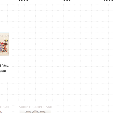
弾【まん
全員集