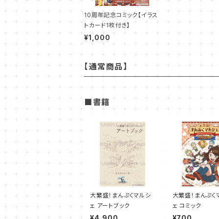
10周年記念コミック【イラス
トカード1枚付き】
¥1,000
【通常商品】
■書籍
大繁盛！まんぷくマルシ
大繁盛！まんぷく
ェ アートブック
ェ コミック
¥4,900
¥700