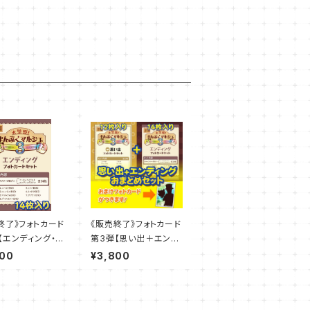
終了》フォトカード
《販売終了》フォトカード
【エンディング・フ
第3弾【思い出＋エンデ
ードセット】
ィング おまとめセット】
000
¥3,800