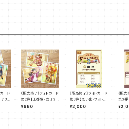
トカード
《販売終了》フォトカード
《販売終了》フォトカード
《販売
男子3点
第2弾【王都編・女子3点
第3弾【思い出・フォトカ
第3弾
セット】
ードセット】
ォトカ
¥660
¥2,000
¥2,