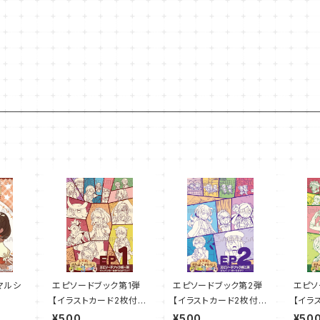
マルシ
エピソードブック第1弾
エピソードブック第2弾
エピソ
【イラストカード2枚付
【イラストカード2枚付
【イラ
き】
き】
き】
¥500
¥500
¥50