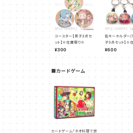
コースター【男子3点セ
缶キーホルダー(1
ット】※在庫限り※
子3点セット】※
り※
¥300
¥600
■カードゲーム
カードゲーム「ネオ料理で世