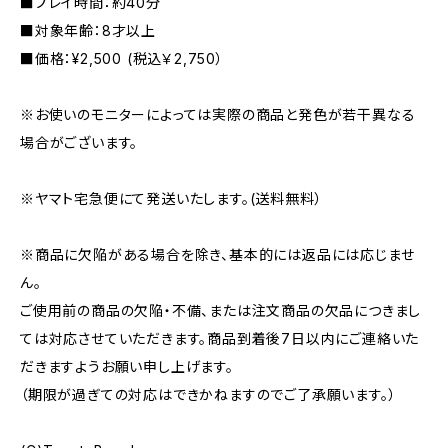
■プレイ時間：約40分
■対象年齢：8才以上
■価格：¥2,500 (税込￥2,750）
※お使いのモニターによっては実際の商品と発色が若干異なる
場合がございます。
※ヤマト宅急便にて発送いたします。(送料無料）
※商品に欠陥がある場合を除き、基本的には返品には応じませ
ん。
ご使用前の商品の欠陥・不備、または注文商品の欠品につきまし
ては対応させていただきます。商品到着後7日以内にご連絡いた
だきますようお願い申し上げます。
（期限が過ぎての対応はできかねますのでご了承願います。）