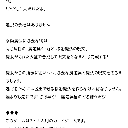
う」
「ただし１人だけだよ」
選択の余地はありません！
移動魔法に必要な物は…
同じ属性の「魔道具４つ」と「移動魔法の呪文」
魔女がくれた大釜で合成して呪文をとなえれば完成する！
魔女からの指示に従いつつ、必要な魔道具と魔法の呪文をそろえ
ましょう。
逃げるためには脱出できる移動魔法を作らなければなりません。
誰よりも先にです！さあ早く！ 魔道具屋のどろぼうたち！
◆◆◆
このゲームは３～４人用のカードゲームです。